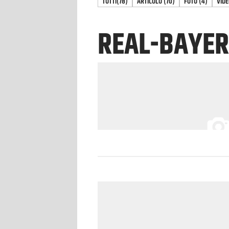
TUTTI
(78)
ARTICOLO
(
70
)
FOTO
(
4
)
VIDE
REAL-BAYE