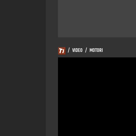
/
VIDEO
/
MOTORI