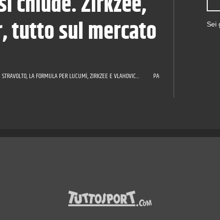
i chiude. Zirkzee,
, tutto sul mercato
Sei
 STRAVOLTO, LA FORMULA PER LUCUMÌ, ZIRKZEE E VLAHOVIC...
PAGELLE JUVE: CELIK TUTTOF