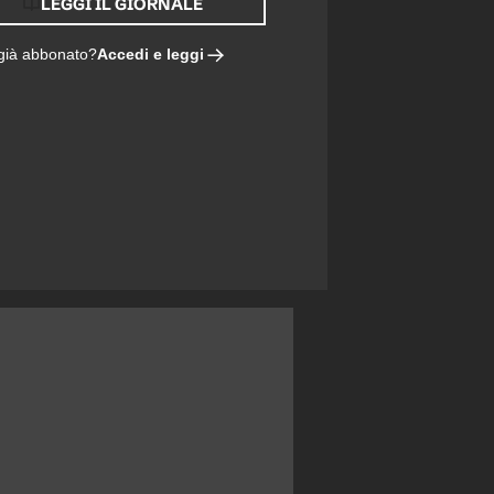
LEGGI IL GIORNALE
Accedi e leggi
 già abbonato?
ARE, BOGA INAFFERRABILE, DAVID IMBALLATO, CAMBIASO A METÀ, DOUGLAS LUIZ C'È