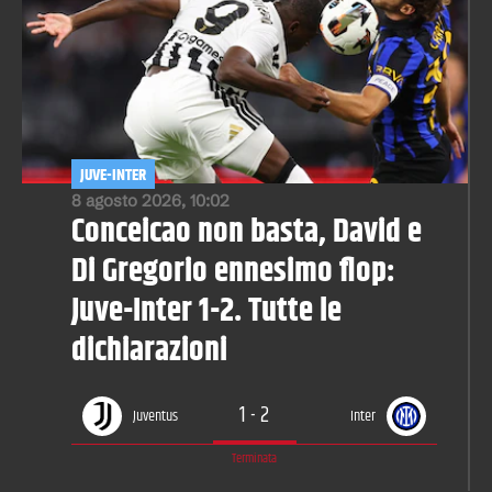
JUVE-INTER
8 agosto 2026, 10:02
Conceicao non basta, David e
Di Gregorio ennesimo flop:
Juve-Inter 1-2. Tutte le
dichiarazioni
1
-
2
Juventus
Inter
Terminata