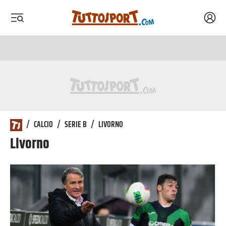
Acced
 menu
 menu
/
CALCIO
/
SERIE B
/
LIVORNO
Livorno