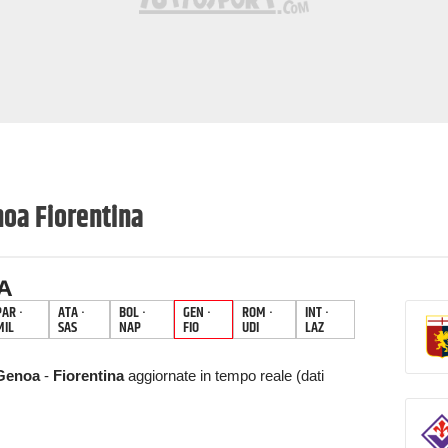
noa
Fiorentina
A
PAR
·
ATA
·
BOL
·
GEN
·
ROM
·
INT
·
MIL
SAS
NAP
FIO
UDI
LAZ
Genoa
-
Fiorentina
aggiornate in tempo reale (dati