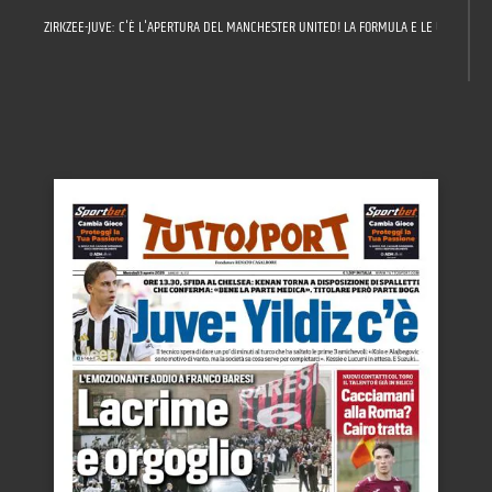
ZIRKZEE-JUVE: C'È L'APERTURA DEL MANCHESTER UNITED! LA FORMULA E LE ULTIME SU