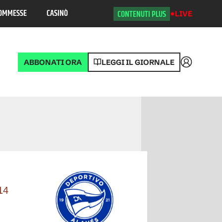
OMMESSE
CASINÒ
CONTENUTI PLUS
LIVE
ABBONATI ORA
LEGGI IL GIORNALE
Accedi
Posizione
14