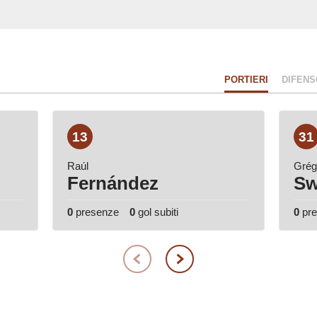
PORTIERI
DIFENS
13
31
Raúl
Grég
Fernández
Sw
0
presenze
0
gol subiti
0
pr