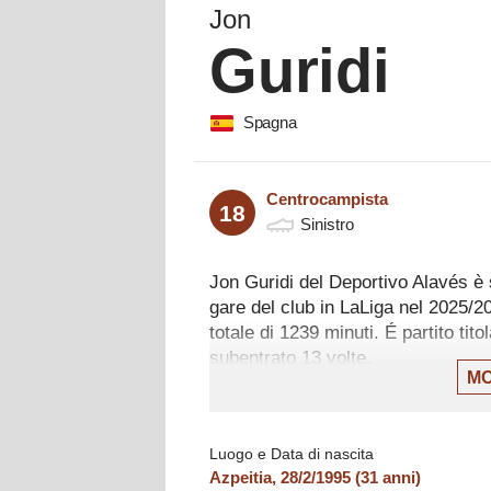
Jon
Guridi
Spagna
Centrocampista
18
Sinistro
Jon Guridi del Deportivo Alavés è
gare del club in LaLiga nel 2025/2
totale di 1239 minuti. É partito tit
subentrato 13 volte.
MO
Il centrocampista ha collezionato l
Deportivo Alavés: una sconfitta per
giocato 84 minuti.
Luogo e Data di nascita
Azpeitia
,
28/2/1995
(
31
anni)