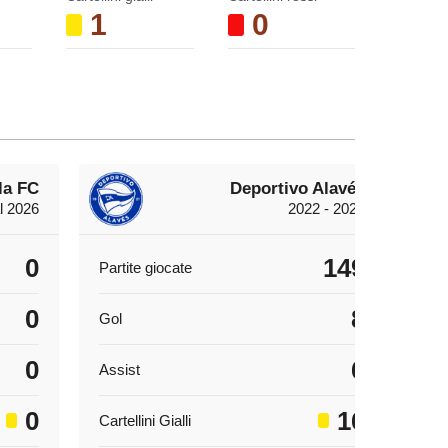
1
0
la FC
Deportivo Alavés
l 2026
2022 - 2026
0
149
Partite giocate
Par
0
8
Gol
Gol
0
6
Assist
Ass
0
16
Cartellini Gialli
Cart