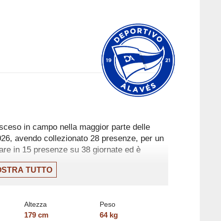
 sceso in campo nella maggior parte delle
026, avendo collezionato 28 presenze, per un
olare in 15 presenze su 38 giornate ed è
STRA TUTTO
a sua ultima presenza il 23 maggio, con il
 2-1 contro il Rayo Vallecano, in cui ha
Altezza
Peso
179
cm
64
kg