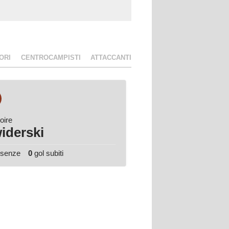
ORI
CENTROCAMPISTI
ATTACCANTI
33
oire
Rúben
iderski
Montero
esenze
0
gol subiti
0
presenze
0
gol subiti