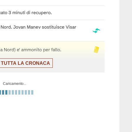
icato 3 minuti di recupero.
 Nord. Jovan Manev sostituisce Visar
a Nord) e' ammonito per fallo.
 TUTTA LA CRONACA
ord. Ezgjan Alioski sostituisce Eljif
Caricamento...
egovina. Arjan Malic sostituisce Benjamin
Nord. Nikola Serafimov sostituisce Darko
Nord. Milan Ristovski sostituisce Bojan