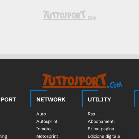
egovina. Nidal Celik sostituisce Kerim
egovina. Ermedin Demirovic sostituisce
 Nord. Din Alomerovic sostituisce
 Nord. Azer Omeragikj sostituisce Elmin
SPORT
NETWORK
UTILITY
 Bosnia-Erzegovina 0, Macedonia Nord 0.
Auto
Rss
Bosnia-Erzegovina 0, Macedonia Nord 0.
Autosprint
Abbonamenti
Inmoto
Prima pagina
icato 1 minuti di recupero.
ning
Motosprint
Edizione digitale