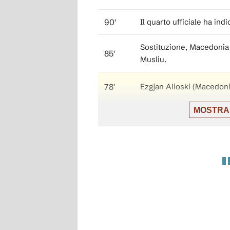
90'
Il quarto ufficiale ha ind
Sostituzione, Macedonia
85'
Musliu.
78'
Ezgjan Alioski (Macedoni
MOSTRA
Sostituzione, Macedonia N
69'
Elmas.
Sostituzione, Bosnia-Erz
59'
Tahirovic.
Sostituzione, Macedonia 
59'
Velkovski.
Sostituzione, Macedonia 