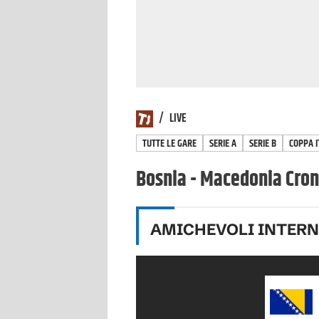
/
LIVE
TUTTE LE GARE
SERIE A
SERIE B
COPPA I
Bosnia - Macedonia Crona
AMICHEVOLI INTER