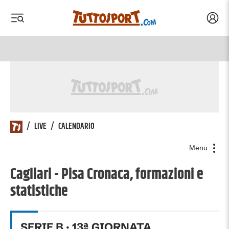
Acced
 menu
 menu
/
LIVE
/
CALENDARIO
Menu
Cagliari - Pisa Cronaca, formazioni e
statistiche
SERIE B
·
13
ª GIORNATA