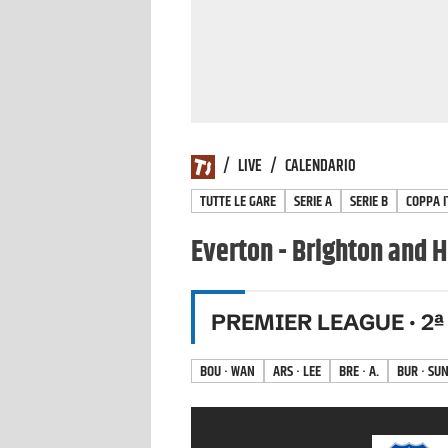
/
LIVE
/
CALENDARIO
TUTTE LE GARE
SERIE A
SERIE B
COPPA I
Everton - Brighton and H
PREMIER LEAGUE
·
2
ª
BOU · WAN
ARS · LEE
BRE · A.
BUR · SU