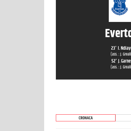
Evert
23
'
I. Ndiay
(ass. :
J. Greal
52
'
J. Garne
(ass. :
J. Greal
CRONACA