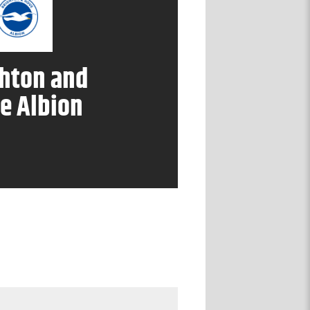
hton and
e Albion