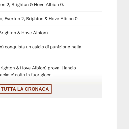
ton 2, Brighton & Hove Albion 0.
, Everton 2, Brighton & Hove Albion 0.
Brighton & Hove Albion).
) conquista un calcio di punizione nella
righton & Hove Albion) prova il lancio
cke e' colto in fuorigioco.
 TUTTA LA CRONACA
o per fallo.
ove Albion) conquista un calcio di
meta' campo.