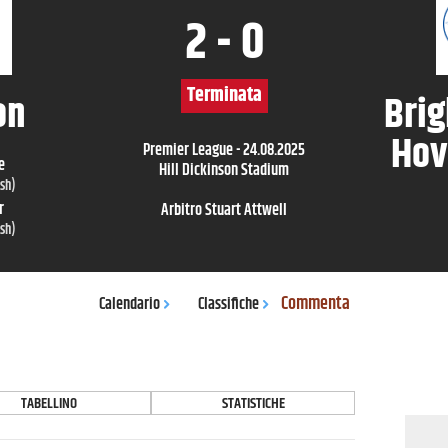
2
-
0
Terminata
on
Brig
Hov
Premier League
-
24.08.2025
e
Hill Dickinson Stadium
ish
)
r
Arbitro
Stuart Attwell
ish
)
Commenta
Calendario
Classifiche
TABELLINO
STATISTICHE