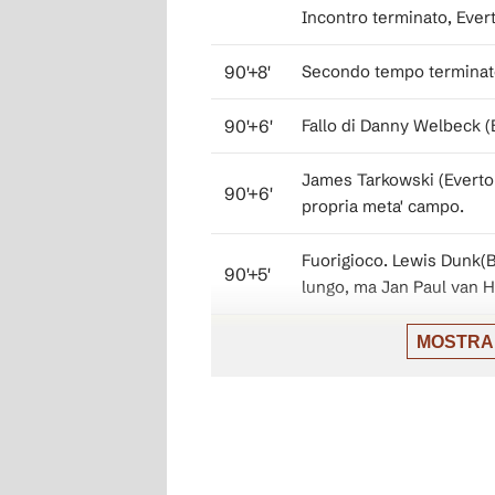
Incontro terminato, Ever
90'+8'
Secondo tempo terminato
90'+6'
Fallo di Danny Welbeck (
James Tarkowski (Everton
90'+6'
propria meta' campo.
Fuorigioco. Lewis Dunk(B
90'+5'
lungo, ma Jan Paul van He
MOSTRA
90'+5'
Beto (Everton) e' ammonit
Lewis Dunk (Brighton & H
90'+4'
punizione nella propria 
90'+4'
Fallo di Beto (Everton).