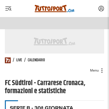
Acced
 menu
 menu
/
LIVE
/
CALENDARIO
Menu
FC Südtirol - Carrarese Cronaca,
formazioni e statistiche
SERIE B
·
30
ª GIORNATA