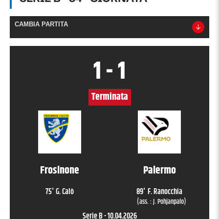
CAMBIA PARTITA
1
-
1
Terminata
Frosinone
Palermo
75
'
G. Calò
89
'
F. Ranocchia
(ass. :
J. Pohjanpalo
)
Serie B
-
10.04.2026