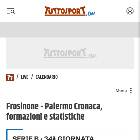
Acced
 menu
 menu
/
LIVE
/
CALENDARIO
Menu
Frosinone - Palermo Cronaca,
formazioni e statistiche
SERIE B
·
34
ª GIORNATA