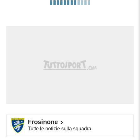
Sostituzione Frosinone: esce Giorgi
90'
Kvernadze, entra Antonio Fiori.
Sostituzione Frosinone: esce Giacomo
90'
Calò, entra Ben Kone.
GOL! Frosinone-PALERMO 1-1! Rete di
Filippo RANOCCHIA! Sponda puntuale di
Pohjanpalo per Ranocchia a rimorchio,
89'
bravissimo a concludere di prima
intenzione con un mancino a giro
preciso nell'angolino basso.
Sostituzione Palermo: esce Antonio
85'
Palumbo, entra Samuel Giovane.
Frosinone
82'
Cartellino giallo per Massimo Zilli.
Tutte le notizie sulla squadra