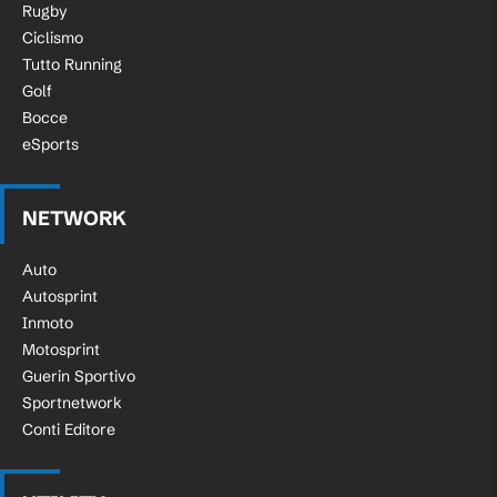
Rugby
Ciclismo
Palleggio prolungato del Frosinone che
Tutto Running
55'
prova a trovare dei varchi, si difende con
Golf
ordine il Palermo.
Bocce
eSports
Ritmi non particolarmente alti in questo
avvio di ripresa. Gioco parecchio
51'
spezzettato a causa dei diversi falli
NETWORK
messi a referto tra le due squadre.
Auto
Inizia il secondo tempo di FROSINONE-
Autosprint
47'
PALERMO!
Inmoto
Motosprint
Guerin Sportivo
Sostituzione Palermo: esce Rui Modesto,
46'
Sportnetwork
entra Patryk Peda.
Conti Editore
In casa Frosinone occhio a Gelli, nel
Palermo ovviamente scalpitano Gyasi e