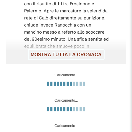
con il risultto di 1-1 tra Frosinone e
Palermo. Apre le marcature la splendida
rete di Calò direttamente su punizione,
chiude invece Ranocchia con un
mancino messo a referto allo scoccare
del 90esimo minuto. Una sfida sentita ed
equilibrata che smuove poco in
classifica, ma che offre una bella
MOSTRA TUTTA LA CRONACA
occasione al Venezia e al Monza.
Fine partita: FROSINONE-PALERMO 1-1
Caricamento...
90'+6'
(76' Calò, 88' Ranocchia).
Ci prova Bracaglia da fuori area con il
90'+4'
Caricamento...
destro, para Gomis.
90'+2'
Cartellino giallo per Patryk Peda.
Caricamento...