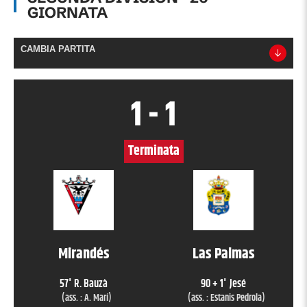
GIORNATA
CAMBIA PARTITA
1
-
1
Terminata
Mirandés
Las Palmas
57
'
R. Bauzà
90 + 1
'
Jesé
(ass. :
A. Marí
)
(ass. :
Estanis Pedrola
)