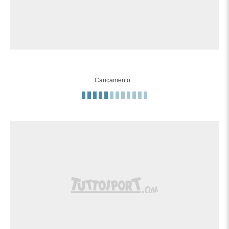
90'+3'
un tiro di destro da centro area di poco
alto.
Tentativo fallito. Enrique Clemente (Las
Palmas) un tiro di sinistro da fuori area
90'+2'
che e' completamente fuori bersaglio
Caricamento...
sulla sinistra. Assist di Enzo Loiodice.
Gol! Mirandés 1, Las Palmas 1. Jesé (Las
Palmas) un tiro di destro da fuori area
90'+1'
palla indirizzata nell'angolino in basso a
sinistra. Assist di Estanis Pedrola.
Il quarto ufficiale ha indicato 5 minuti di
90'
recupero.
Tiro parato. Manu Fuster (Las Palmas) un
89'
tiro di destro da fuori area parato palla