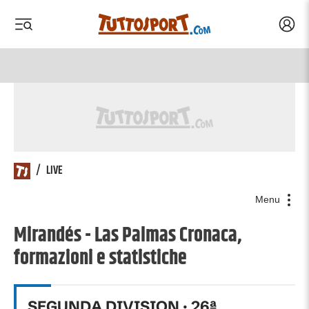
Acced
 menu
 menu
/
LIVE
Menu
Mirandés - Las Palmas Cronaca,
formazioni e statistiche
SEGUNDA DIVISION
·
26
ª