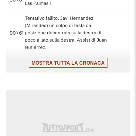
Las Palmas 1.
Tentativo fallito. Javi Hernández
(Mirandés) un colpo di testa da
90'+6'
posizione decentrata sulla destra di
poco a lato sulla destra. Assist di Juan
Gutiérrez.
Calcio d'angolo,Las Palmas. Calcio
MOSTRA TUTTA LA CRONACA
90'+5'
d'angolo causato da Nikola Maras
(Mirandés).
90'+4'
Fallo di Enrique Clemente (Las Palmas).
Javi Hernández (Mirandés) conquista un
90'+4'
calcio di punizione nella propria meta'
campo.
Tentativo fallito. Iker Bravo (Las Palmas)