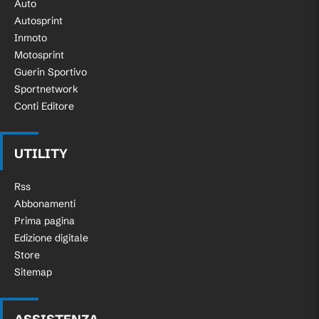
Auto
sotto la traversa.
Autosprint
Inmoto
Tiro respinto. Alejandro Catena
Motosprint
84'
(Osasuna) un tiro di destro da fuori area.
Guerin Sportivo
Assist di Raúl Moro.
Sportnetwork
Conti Editore
Tiro respinto. Isaac Romero (Siviglia) un
82'
tiro di sinistro da centro area. Assist di
Juanlu Sánchez con cross.
UTILITY
Calcio d'angolo,Siviglia. Calcio d'angolo
Rss
82'
causato da Raúl Moro (Osasuna).
Abbonamenti
Prima pagina
Gol! Osasuna 1, Siviglia 1. Raúl García
Edizione digitale
(Osasuna) un tiro di sinistro da centro
Store
80'
area palla indirizzata nell'angolino in
Sitemap
basso a sinistra.