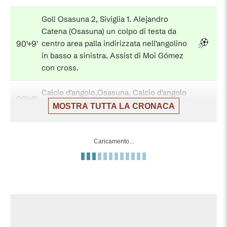
Gol! Osasuna 2, Siviglia 1. Alejandro
Catena (Osasuna) un colpo di testa da
90'+9'
centro area palla indirizzata nell'angolino
in basso a sinistra. Assist di Moi Gómez
con cross.
Calcio d'angolo,Osasuna. Calcio d'angolo
90'+8'
causato da Andrés Castrín (Siviglia).
MOSTRA TUTTA LA CRONACA
Tiro parato. Raúl García (Osasuna) un tiro
di sinistro da centro area parato palla
Caricamento...
90'+7'
indirizzata nell'angolino in basso a
destra.
Tentativo fallito. Nemanja Gudelj (Siviglia)
un tiro di destro da fuori area che esce
90'+6'
di molto sulla sinistra in seguito a un