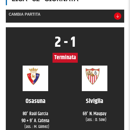
CAMBIA PARTITA
2
-
1
Terminata
Osasuna
Siviglia
80
'
Raúl García
69
'
N. Maupay
(ass. :
D. Sow
)
90 + 9
'
A. Catena
(ass. :
M. Gómez
)