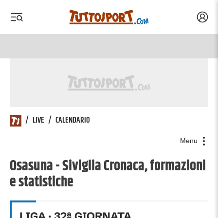
Acced
 menu
 menu
/
LIVE
/
CALENDARIO
Menu
Osasuna - Siviglia Cronaca, formazioni
e statistiche
LIGA
·
32
ª GIORNATA