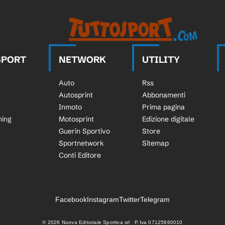
SPORT
NETWORK
UTILITY
Auto
Rss
Autosprint
Abbonamenti
Inmoto
Prima pagina
ning
Motosprint
Edizione digitale
Guerin Sportivo
Store
Sportnetwork
Sitemap
Conti Editore
Facebook
Instagram
Twitter
Telegram
©
2026
Nuova Editoriale Sportiva srl · P.Iva 07125860010