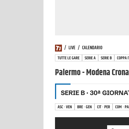
/
LIVE
/
CALENDARIO
TUTTE LE GARE
SERIE A
SERIE B
COPPA I
Palermo - Modena Cronac
SERIE B
·
30
ª GIORNA
ASC · VEN
BRE · GEN
CIT · PER
COM · PA