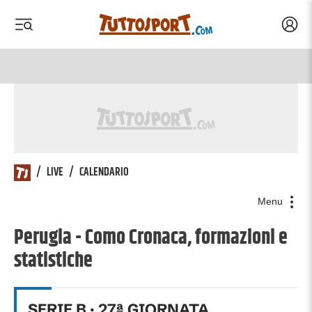
Acced
 menu
 menu
/
LIVE
/
CALENDARIO
Menu
Perugia - Como Cronaca, formazioni e
statistiche
SERIE B
·
27
ª GIORNATA