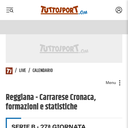
Acced
 menu
 menu
/
LIVE
/
CALENDARIO
Menu
Reggiana - Carrarese Cronaca,
formazioni e statistiche
SERIE B
·
27
ª GIORNATA