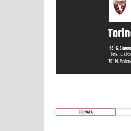
Torin
66
'
G. Simeo
(ass. :
E. Ebo
70
'
M. Peder
CRONACA