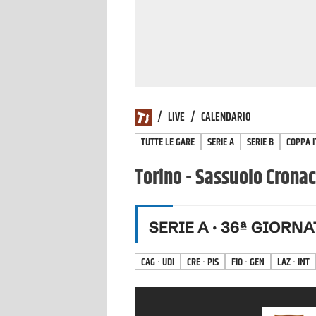
/
LIVE
/
CALENDARIO
TUTTE LE GARE
SERIE A
SERIE B
COPPA I
Torino - Sassuolo Cronac
SERIE A
·
36
ª GIORNA
CAG · UDI
CRE · PIS
FIO · GEN
LAZ · INT