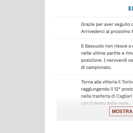
Grazie per aver seguito co
Arrivederci al prossimo t
Il Sassuolo non riesce a d
nelle ultime partite e ri
posizione. I neroverdi os
di campionato.
Torna alla vittoria il Tor
raggiungendo il 12° posto
nella trasferta di Caglia
con il derby della mole.
MOSTRA
Succede tutto nel second
con la rete di Thorsvedt a
ingressi in campo di Zapa