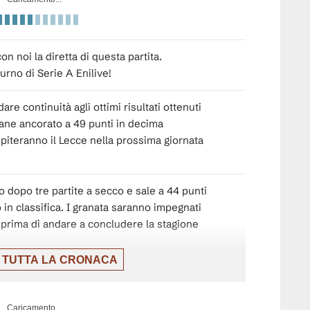
n noi la diretta di questa partita.
urno di Serie A Enilive!
are continuità agli ottimi risultati ottenuti
mane ancorato a 49 punti in decima
piteranno il Lecce nella prossima giornata
ino dopo tre partite a secco e sale a 44 punti
 in classifica. I granata saranno impegnati
ri prima di andare a concludere la stagione
 TUTTA LA CRONACA
o tempo. Il Sassuolo passa in vantaggio
l 51° minuto. Il Torino ingrana con gli
ta e Pedersen e trovano il gol del
Caricamento...