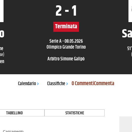
2
-
1
Terminata
o
Sa
Serie A
-
08.05.2026
Olimpico Grande Torino
ne
51
'
sse
)
Arbitro
Simone Galipò
sen
0 Commenti
Commenta
Calendario
Classifiche
TABELLINO
STATISTICHE
Caricamento...