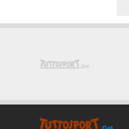
Esce Rafa Obrador ed entra Niels
tenza del Torino entrando in ritardi su
e.
. Esce Nemanja Matic ed entra Darryl
ropiede fulmineo avviato da Ilkhan.
ere la conclusione dal vertice destro
trato in possesso del pallone, crossa verso
han che ha percorso tutto il campo per
a. Alta la deviazione del centrocampista
 Sassuolo. Triangolo tra Nzola e Laurienté
el francese che viene sporcata dalla difesa
ngolo.