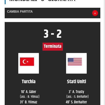
CAMBIA PARTITA
3
-
2
Terminata
Turchia
Stati Uniti
10
'
A. Güler
3
'
A. Trusty
(ass. :
B. Yilmaz
)
(ass. :
S. Berhalter
)
31
'
B. Yilmaz
49
'
S. Berhalter