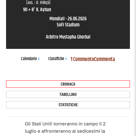
(ass. :
O. Kökçü
)
90 + 8
'
K. Ayhan
Mondiali
-
26.06.2026
SoFi Stadium
Arbitro
Mustapha Ghorbal
1 Commento
Commenta
Calendario
Classifiche
CRONACA
TABELLINO
STATISTICHE
Gli Stati Uniti torneranno in campo il 2
luglio e affronteranno ai sedicesimi la