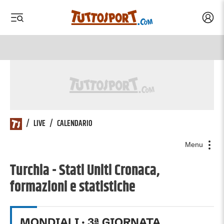
Acced
 menu
 menu
/
LIVE
/
CALENDARIO
Menu
Turchia - Stati Uniti Cronaca,
formazioni e statistiche
MONDIALI
·
3
ª GIORNATA