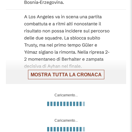
Bosnia-Erzegovina.
A Los Angeles va in scena una partita
combattuta e a ritmi alti nonostante il
risultato non possa incidere sul percorso
delle due squadre. La sblocca subito
Trusty, ma nel primo tempo Güler e
Yılmaz siglano la rimonta. Nella ripresa 2-
2 momentaneo di Berhalter e zampata
decisiva di Ayhan nel finale.
MOSTRA TUTTA LA CRONACA
Grazie per aver seguito la diretta di
Turchia-USA e arrivederci ai prossimi
appuntamenti con il Mondiale 2026.
Caricamento...
Finisce qui: la Turchia batte 3-2 gli Stati
Uniti nella gara di Los Angeles e si
Caricamento...
congeda dal torneo con i primi tre punti.
90'+9'
Sconfitta indolore invece per la squadra