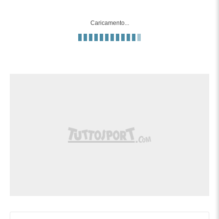
di Pochettino, che approda ai sedicesimi
da prima del Girone.
Caricamento...
GOOL!! TURCHIA-Stati Uniti 3-2. Rete di
Kaan Ayhan che sotto porta spinge in
porta il pallone del sorpasso. La squadra
90'+8'
di Montella agguanta la vittoria all'ultimo
secondo e saluta il Mondiale battendo i
padroni di casa.
Ci provano ancora gli Stati Uniti con Pepi
lanciato per vie centrali, ma sulla prima
90'+5'
respinta l'attaccante controlla con il
braccio e l'arbitro fischia.
Sostituzione per la Turchia: Baris Alper
90'+2'
Yilmaz esce e al suo posto entra Irfan
Can Kahveci.