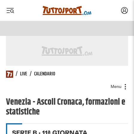
Acced
 menu
 menu
/
LIVE
/
CALENDARIO
Menu
Venezia - Ascoli Cronaca, formazioni e
statistiche
SERIE B
·
11
ª GIORNATA