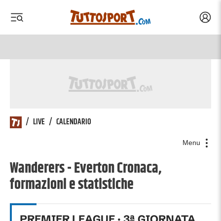
Acced
 menu
 menu
/
LIVE
/
CALENDARIO
Menu
Wanderers - Everton Cronaca,
formazioni e statistiche
PREMIER LEAGUE
·
3
ª GIORNATA