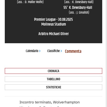
(ass. :
D. Møller Wolfe
)
(ass. :
K. Dewsbury-Hall
)
55
'
K. Dewsbury-Hall
(ass. :
J. Grealish
)
Premier League
-
30.08.2025
Molineux Stadium
Arbitro
Michael Oliver
Commenta
Calendario
Classifiche
CRONACA
TABELLINO
STATISTICHE
Incontro terminato, Wolverhampton