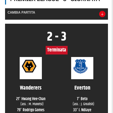
CAMBIA PARTITA
2
-
3
Terminata
Wanderers
Everton
21
'
Hwang Hee-Chan
7
'
Beto
(ass. :
M. Munetsi
)
(ass. :
J. Grealish
)
79
'
Rodrigo Gomes
33
'
I. Ndiaye