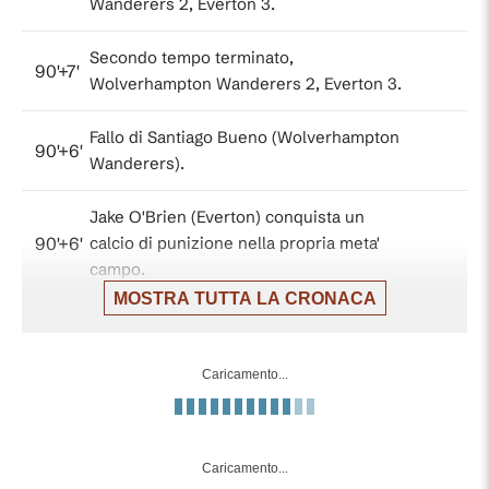
Wanderers 2, Everton 3.
Secondo tempo terminato,
90'+7'
Wolverhampton Wanderers 2, Everton 3.
Fallo di Santiago Bueno (Wolverhampton
90'+6'
Wanderers).
Jake O'Brien (Everton) conquista un
90'+6'
calcio di punizione nella propria meta'
campo.
MOSTRA TUTTA LA CRONACA
Sostituzione, Everton. Séamus Coleman
90'+6'
sostituisce Iliman Ndiaye.
Caricamento...
Tentativo fallito. Rodrigo Gomes
(Wolverhampton Wanderers) un tiro di
90'+4'
sinistro da centro area di poco a lato
Caricamento...
sulla destra.