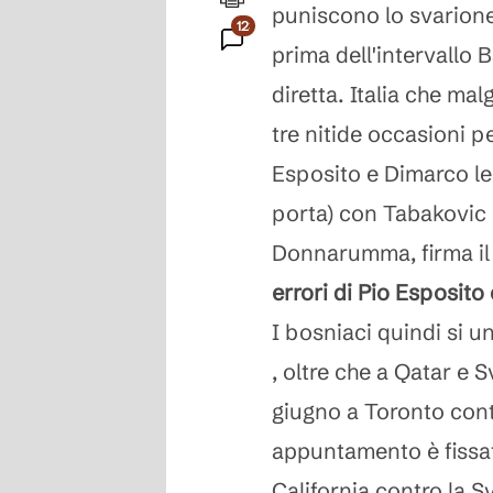
puniscono lo svarione
1236
prima dell'intervallo 
Commenti
diretta. Italia che mal
tre nitide occasioni p
Esposito e Dimarco le
porta) con Tabakovic 
Donnarumma, firma il p
errori di Pio Esposit
I bosniaci quindi si 
, oltre che a Qatar e Sv
giugno a Toronto cont
appuntamento è fissat
California contro la S