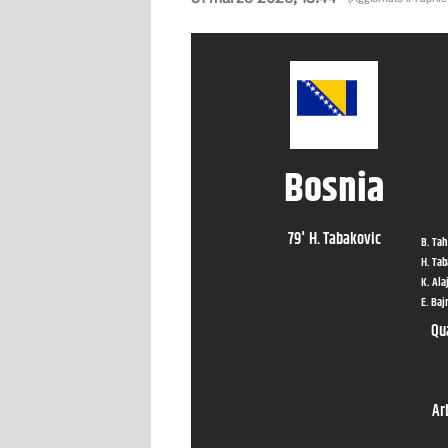
Bosnia
79
'
H. Tabakovic
Qu
Ar