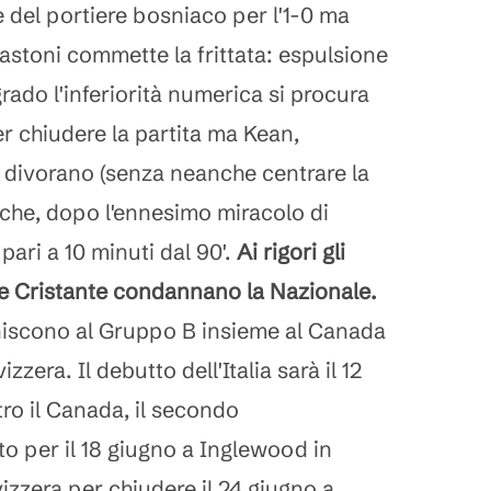
 del portiere bosniaco per l'1-0 ma
Bastoni commette la frittata: espulsione
grado l'inferiorità numerica si procura
er chiudere la partita ma Kean,
 divorano (senza neanche centrare la
che, dopo l'ennesimo miracolo di
ari a 10 minuti dal 90'.
Ai rigori gli
o e Cristante condannano la Nazionale.
uniscono al Gruppo B insieme al Canada
izzera. Il debutto dell'Italia sarà il 12
ro il Canada, il secondo
o per il 18 giugno a Inglewood in
vizzera per chiudere il 24 giugno a