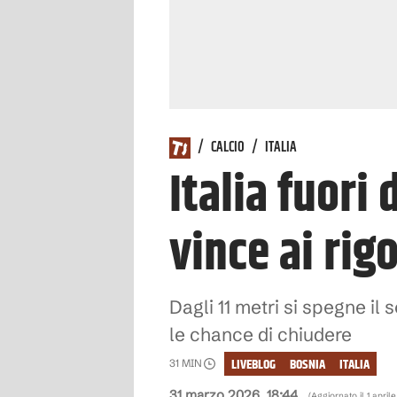
/
CALCIO
/
ITALIA
Italia fuori
vince ai rig
Dagli 11 metri si spegne il
le chance di chiudere
LIVEBLOG
BOSNIA
ITALIA
31
MIN
31 marzo 2026, 18:44
(Aggiornato il
1 april