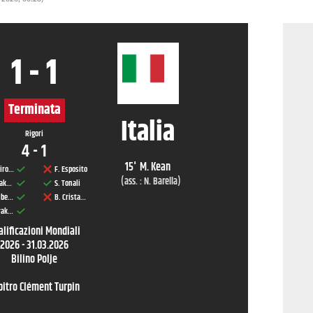
1
-
1
Terminata
Italia
Rigori
4
-
1
15
'
M. Kean
B. Tahirovic
F. Esposito
(ass. :
N. Barella
)
H. Tabakovic
S. Tonali
K. Alajbegovic
B. Cristante
E. Bajraktarevic
alificazioni Mondiali
2026
-
31.03.2026
Bilino Polje
bitro
Clément Turpin