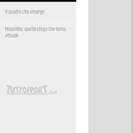
Il quadro che emerge
Mourinho, quello sfogo che torna
attuale