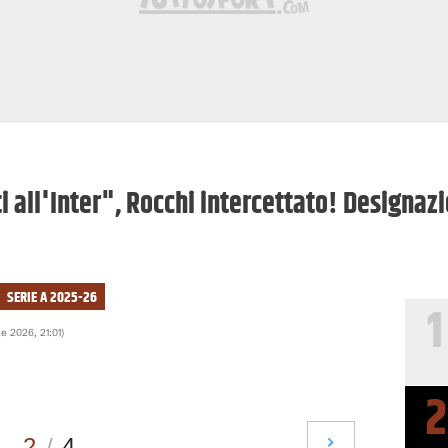
ti all'Inter", Rocchi intercettato! Designa
SERIE A 2025-26
1
le 2026, 21:01
)
2
2
/
4