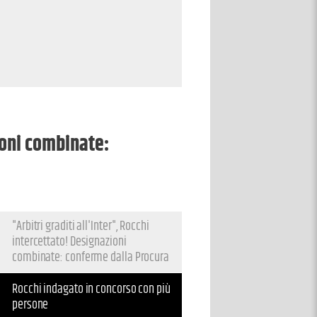
zioni combinate:
"Arbitri graditi all'Inter", Rocchi
intercettato! Designazioni
combinate: conferme dalla Procura
Rocchi indagato in concorso con più
persone