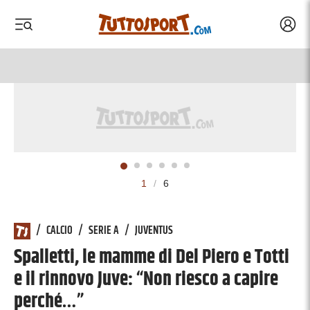
Acced
 menu
 menu
1
/
6
/
CALCIO
/
SERIE A
/
JUVENTUS
Spalletti, le mamme di Del Piero e Totti
e il rinnovo Juve: “Non riesco a capire
perché…”