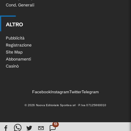
Cond. Generali
ALTRO
Pubblicità
Registrazione
Site Map
Abbonamenti
Casinò
Facebook
Instagram
Twitter
Telegram
©
2026
Nuova Editoriale Sportiva srl · P.Iva 07125860010
134