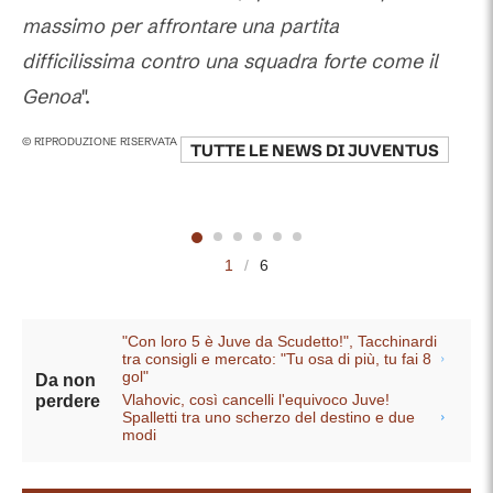
massimo per affrontare una partita
difficilissima contro una squadra forte come il
Genoa
".
© RIPRODUZIONE RISERVATA
TUTTE LE NEWS DI
JUVENTUS
1
/
6
"Con loro 5 è Juve da Scudetto!", Tacchinardi
tra consigli e mercato: "Tu osa di più, tu fai 8
gol"
Da non
Vlahovic, così cancelli l'equivoco Juve!
perdere
Spalletti tra uno scherzo del destino e due
modi