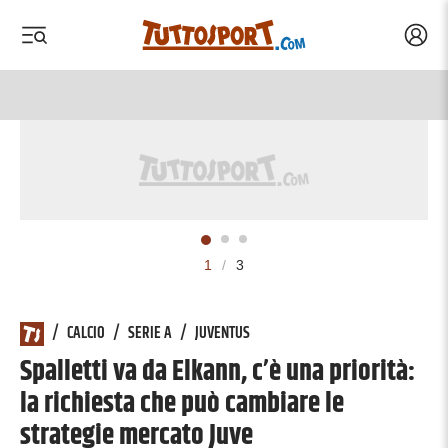
Acced
 menu
 menu
1
/
3
/
CALCIO
/
SERIE A
/
JUVENTUS
Spalletti va da Elkann, c’è una priorità:
la richiesta che può cambiare le
strategie mercato Juve