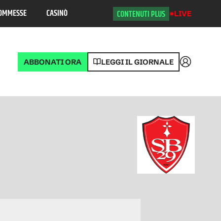
OMMESSE
CASINÒ
CONTENUTI PLUS
LIVE
ABBONATI ORA
LEGGI IL GIORNALE
Accedi
Ligue 1
Posizione
2026/2027
3