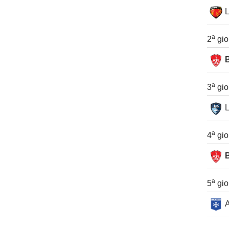
a
2
gio
a
3
gio
a
4
gio
a
5
gio
A