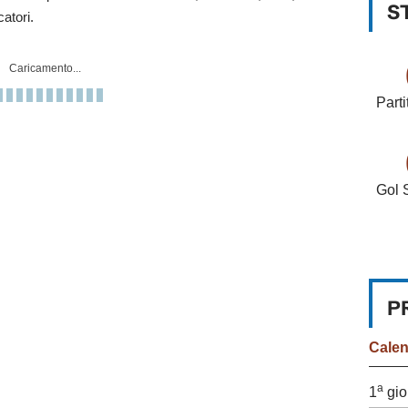
S
catori.
Caricamento...
Parti
Gol 
P
Cale
a
1
gio