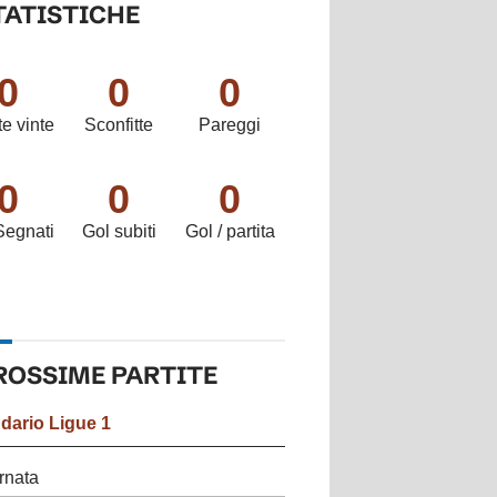
TATISTICHE
0
0
0
te vinte
Sconfitte
Pareggi
0
0
0
Segnati
Gol subiti
Gol / partita
ROSSIME
PARTITE
ndario
Ligue 1
rnata