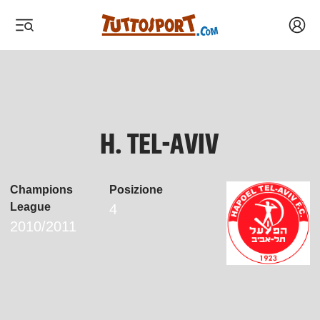
Acced
 menu
 menu
 menu
 menu
H. TEL-AVIV
Champions
Posizione
League
4
2010/2011