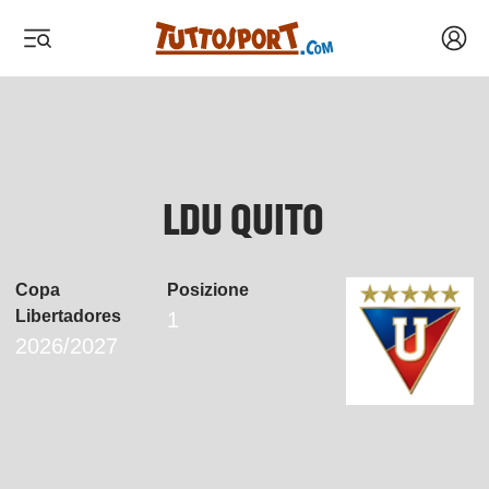
Acced
 menu
 menu
 menu
 menu
LDU QUITO
Copa
Posizione
Libertadores
1
2026/2027