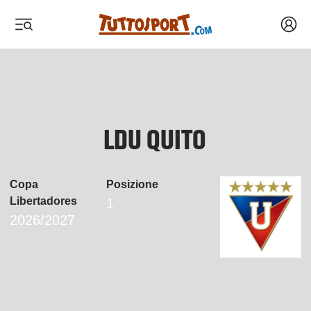
Acced
 menu
 menu
 menu
 menu
LDU QUITO
Copa
Posizione
Libertadores
1
2026/2027