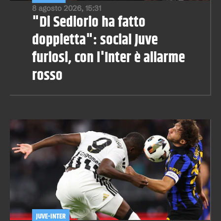
8 agosto 2026, 15:31
"Di Sediorio ha fatto
doppietta": social Juve
furiosi, con l'Inter è allarme
rosso
JUVE-INTER