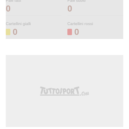
Falli fatti
Falli subiti
0
0
Cartellini gialli
Cartellini rossi
0
0