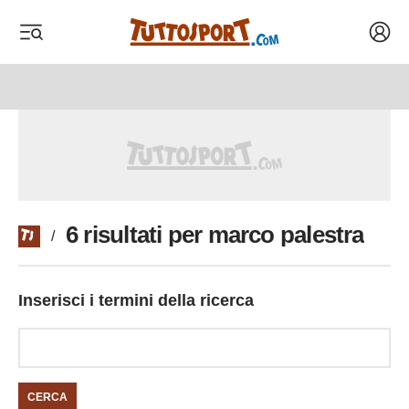
Acced
 menu
 menu
6 risultati per marco palestra
/
Inserisci i termini della ricerca
CERCA