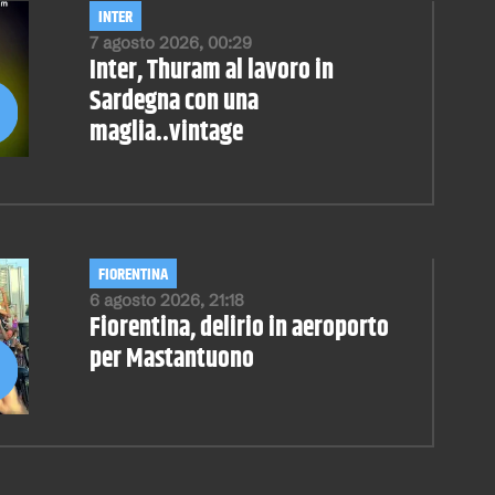
INTER
7 agosto 2026, 00:29
Inter, Thuram al lavoro in
Sardegna con una
maglia..vintage
FIORENTINA
6 agosto 2026, 21:18
Fiorentina, delirio in aeroporto
per Mastantuono