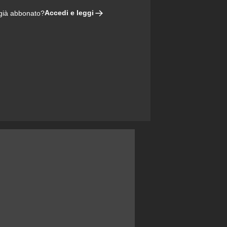
Accedi e leggi
 già abbonato?
ARE, BOGA INAFFERRABILE, DAVID IMBALLATO, CAMBIASO A METÀ, DOUGLAS LUIZ C'È