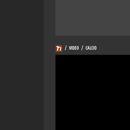
/
VIDEO
/
CALCIO