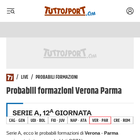
Acced
 menu
 menu
/
LIVE
/
PROBABILI FORMAZIONI
Probabili formazioni
Verona
Parma
A
SERIE A
,
12
GIORNATA
CAG
·
GEN
UDI
·
BOL
FIO
·
JUV
NAP
·
ATA
VER
·
PAR
CRE
·
ROM
LA
Serie A
, ecco le probabili formazioni di
Verona
-
Parma