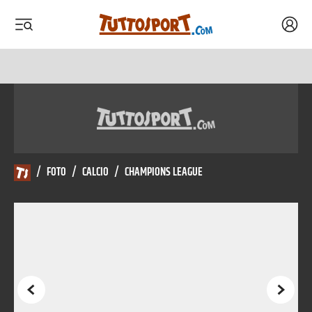
Acced
 menu
 menu
/
FOTO
/
CALCIO
/
CHAMPIONS LEAGUE
Precedente
Succes