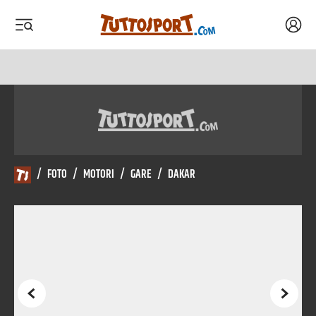
Acced
 menu
 menu
/
FOTO
/
MOTORI
/
GARE
/
DAKAR
Precedente
Succes