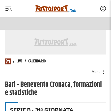
Acced
 menu
 menu
/
LIVE
/
CALENDARIO
Menu
Bari - Benevento Cronaca, formazioni
e statistiche
SERIE B
·
31
ª GIORNATA