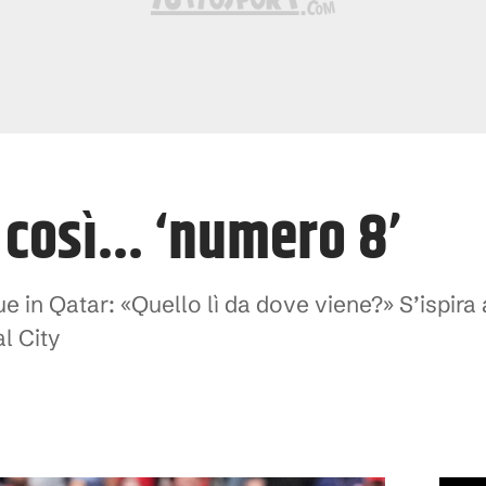
così... ‘numero 8’
e in Qatar: «Quello lì da dove viene?» S’ispira a
l City