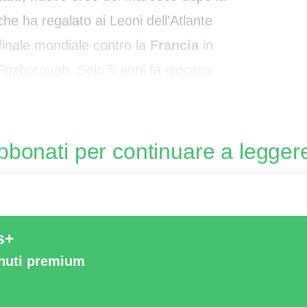
che ha regalato ai Leoni dell’Atlante
 finale mondiale contro la
Francia
in
oxborough. Solo 5 anni fa giocava
etta normanna di terza divis
bbonati per continuare a legger
s+
enuti premium