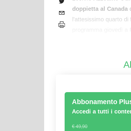
doppietta al Canada
l’attesissimo quarto di
programma giovedì a F
nell’Avranches, squadr
A
Abbonamento Plu
Accedi a tutti i cont
€ 49,90