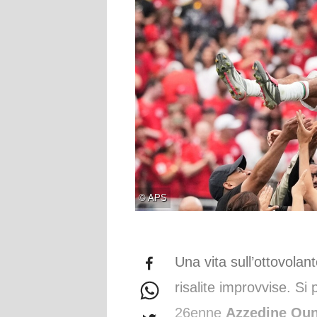
©
APS
Una vita sull’ottovolan
risalite improvvise. Si 
26enne
Azzedine Oun