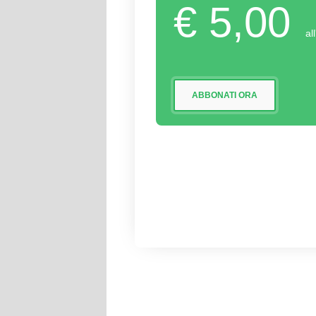
€ 5,00
al
ABBONATI ORA