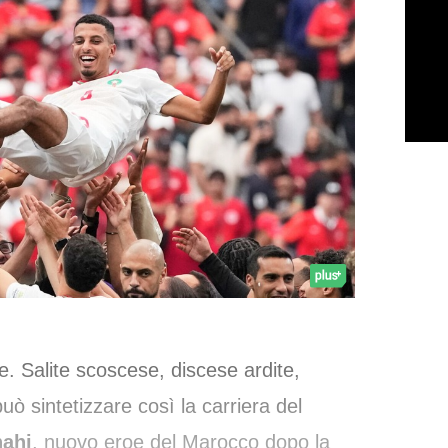
te. Salite scoscese, discese ardite,
può sintetizzare così la carriera del
ahi
, nuovo eroe del Marocco dopo la