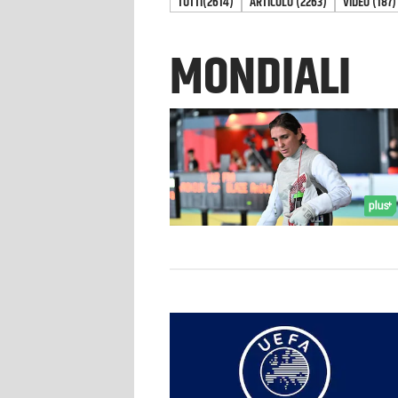
TUTTI
(2614)
ARTICOLO
(
2263
)
VIDEO
(
187
)
MONDIALI