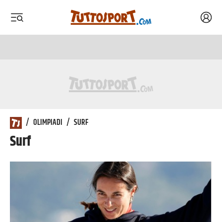
Acced
 menu
 menu
/
OLIMPIADI
/
SURF
Surf