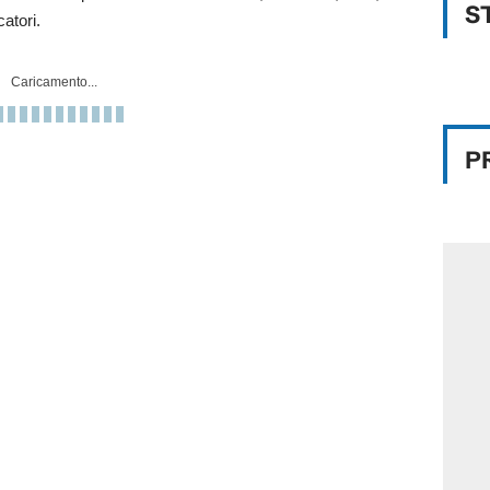
S
catori.
Caricamento...
P