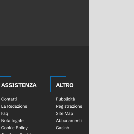
ARE, BOGA INAFFERRABILE, DAVID IMBALLATO, CAMBIASO A METÀ, DOUGLAS LUIZ C'È
ASSISTENZA
ALTRO
Contatti
Pubblicità
La Redazione
Registrazione
Faq
Site Map
Nota legale
Abbonamenti
Cookie Policy
Casinò