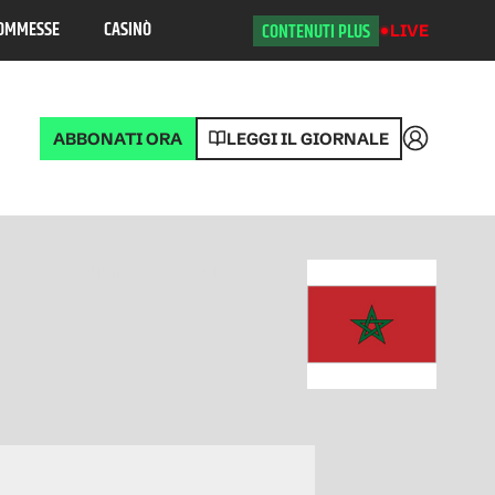
OMMESSE
CASINÒ
CONTENUTI PLUS
LIVE
ABBONATI ORA
LEGGI IL GIORNALE
Accedi
Mondiali
Posizione
2025
2