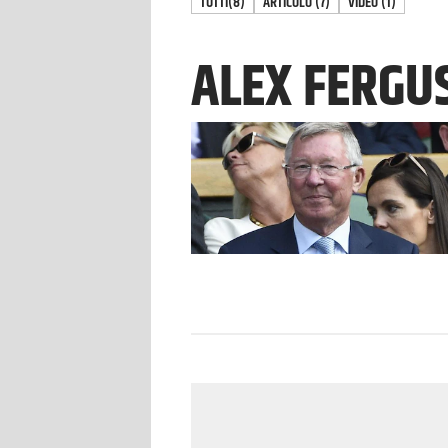
TUTTI
(8)
ARTICOLO
(
7
)
VIDEO
(
1
)
ALEX FERGU