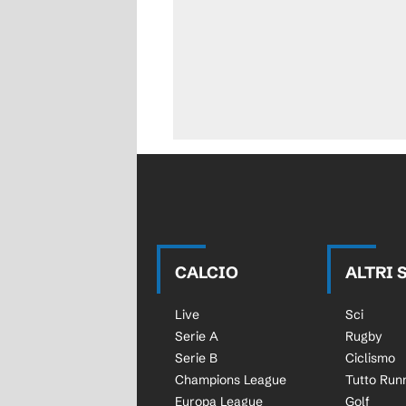
CALCIO
ALTRI 
Live
Sci
Serie A
Rugby
Serie B
Ciclismo
Champions League
Tutto Run
Europa League
Golf