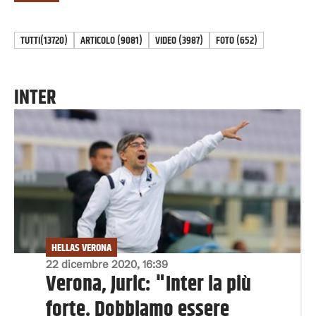
TUTTI
(13720)
ARTICOLO
(
9081
)
VIDEO
(
3987
)
FOTO
(
652
)
INTER
HELLAS VERONA
22 dicembre 2020, 16:39
Verona, Juric: "Inter la più
forte. Dobbiamo essere