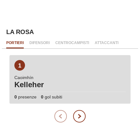
LA ROSA
PORTIERI
DIFENSORI
CENTROCAMPISTI
ATTACCANTI
1
Caoimhín
Kelleher
0
presenze
0
gol subiti