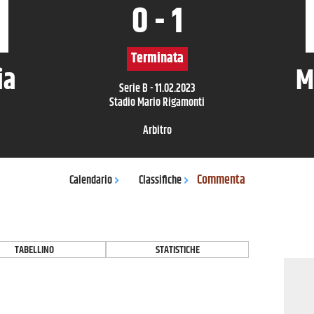
0
-
1
Terminata
ia
M
Serie B
-
11.02.2023
Stadio Mario Rigamonti
Arbitro
Commenta
Calendario
Classifiche
TABELLINO
STATISTICHE