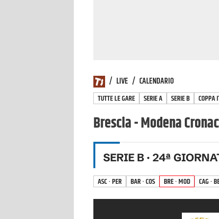
/
LIVE
/
CALENDARIO
TUTTE LE GARE
SERIE A
SERIE B
COPPA I
Brescia - Modena Cronaca
SERIE B
·
24
ª GIORNA
ASC · PER
BAR · COS
BRE · MOD
CAG · B