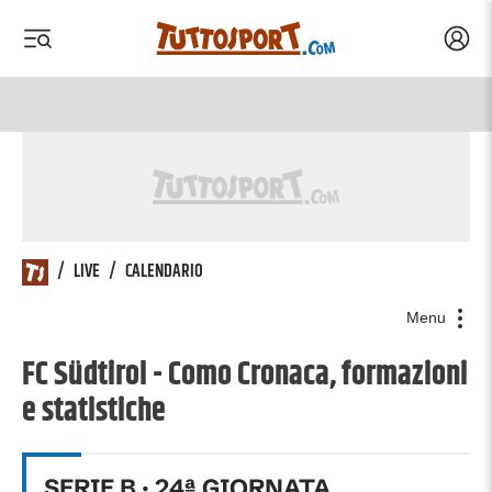
Acced
 menu
 menu
/
LIVE
/
CALENDARIO
Menu
FC Südtirol - Como Cronaca, formazioni
e statistiche
SERIE B
·
24
ª GIORNATA