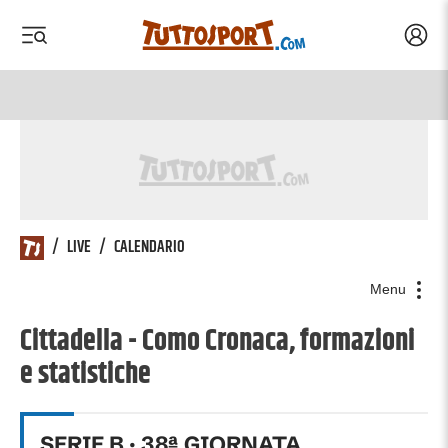
Acced
 menu
 menu
/
LIVE
/
CALENDARIO
Menu
Cittadella - Como Cronaca, formazioni
e statistiche
SERIE B
·
38
ª GIORNATA