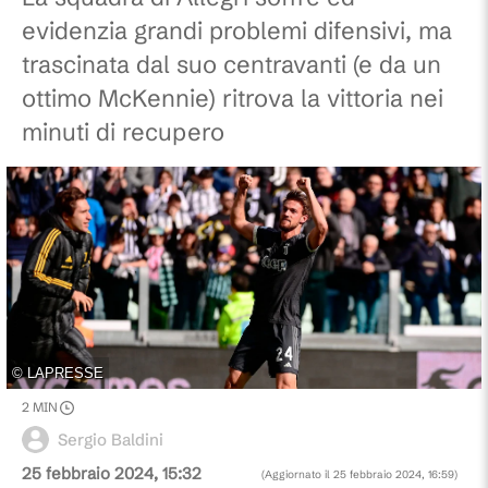
evidenzia grandi problemi difensivi, ma
trascinata dal suo centravanti (e da un
ottimo McKennie) ritrova la vittoria nei
minuti di recupero
©
LAPRESSE
2
MIN
Sergio Baldini
25 febbraio 2024, 15:32
(Aggiornato il
25 febbraio 2024, 16:59
)