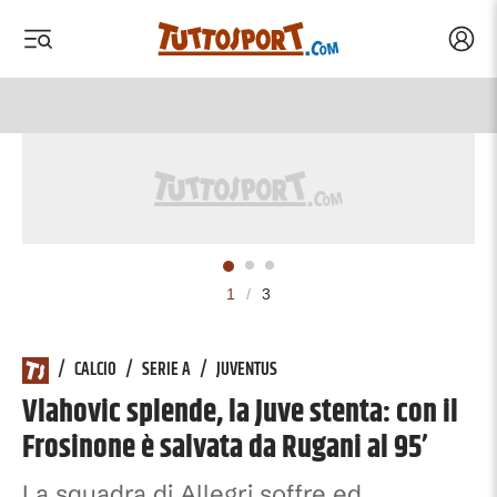
Acced
 menu
 menu
1
/
3
/
CALCIO
/
SERIE A
/
JUVENTUS
Vlahovic splende, la Juve stenta: con il
Frosinone è salvata da Rugani al 95’
La squadra di Allegri soffre ed