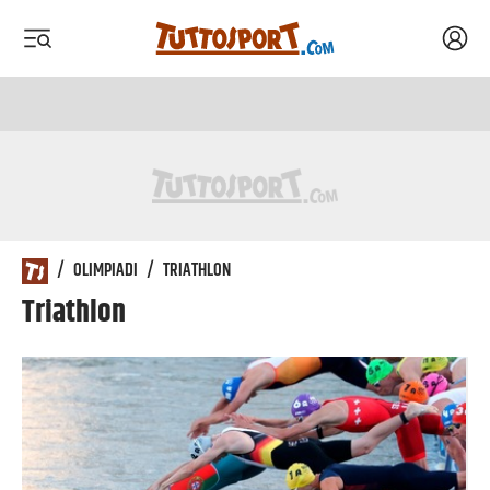
Acced
 menu
 menu
/
OLIMPIADI
/
TRIATHLON
Triathlon