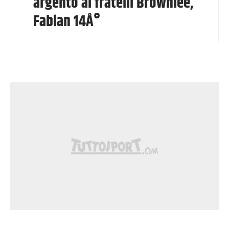
argento ai fratelli Brownlee,
Fabian 14Â°