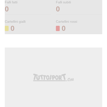
Falli fatti
Falli subiti
0
0
Cartellini gialli
Cartellini rossi
0
0