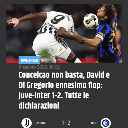
JUVE-INTER
8 agosto 2026, 10:02
Conceicao non basta, David e
Di Gregorio ennesimo flop:
Juve-Inter 1-2. Tutte le
dichiarazioni
1
-
2
Juventus
Inter