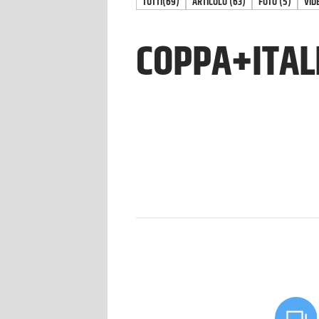
TUTTI
(69)
ARTICOLO
(
63
)
FOTO
(
5
)
VID
COPPA+ITAL