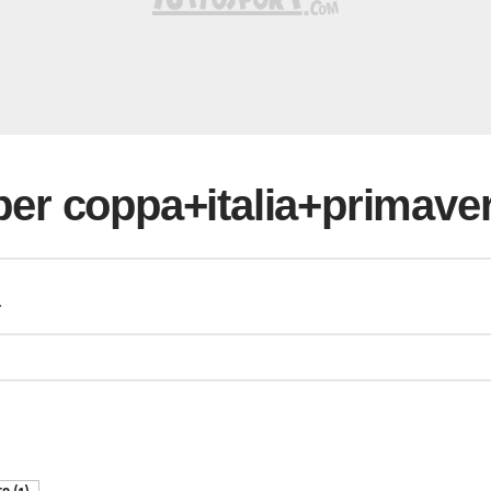
i per coppa+italia+primave
a