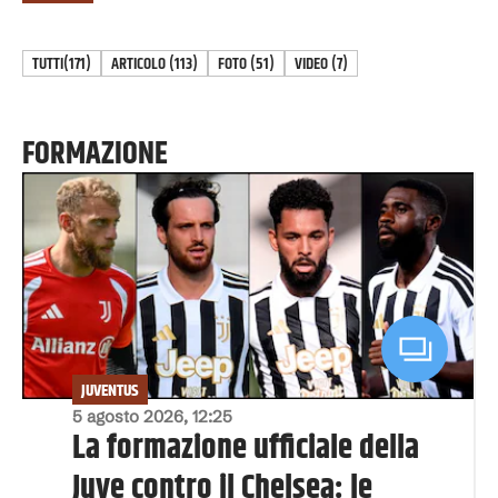
TUTTI
(171)
ARTICOLO
(
113
)
FOTO
(
51
)
VIDEO
(
7
)
FORMAZIONE
JUVENTUS
5 agosto 2026, 12:25
La formazione ufficiale della
Juve contro il Chelsea: le